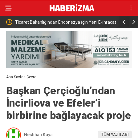
Endonezya İçin Yeni E-İhracat
17. Dönem Anavatan Partisi Milletvekili 
toprağa verildi
Ana Sayfa
›
Çevre
Başkan Çerçioğlu’ndan
İncirliova ve Efeler’i
birbirine bağlayacak proje
Neslihan Kaya
TÜM YAZILARI