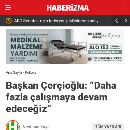
i
ABD Senatosu için tarihi yarış: Müslüman aday
Bir adımla
Abdul El-Sayed Demokratların adayı oldu
çarparak c
Ana Sayfa
›
Politika
Başkan Çerçioğlu: “Daha
fazla çalışmaya devam
edeceğiz”
Neslihan Kaya
TÜM YAZILARI