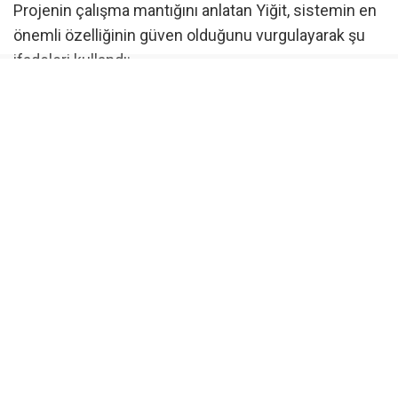
Projenin çalışma mantığını anlatan Yiğit, sistemin en
önemli özelliğinin güven olduğunu vurgulayarak şu
ifadeleri kullandı:
“Biz dernek ya da vakıflar gibi para toplamıyoruz.
Sadece bağışlarınıza köprü oluyoruz. Bağışçı,
uygulama üzerinden devlet güvencesindeki IBAN’a
bağışını yapacak. Bu IBAN üzerinde bizim hiçbir
çekim veya transfer yetkimiz olmayacak. Sistem
tamamen dijital olarak çalışacak ve bağışlar yalnızca
belirlenen amaç doğrultusunda kullanılacak.”
Yardımlar kategori bazlı yapılacak
Uygulamada bağışçılar, destek vermek istedikleri
alanı kendileri belirleyebilecek.