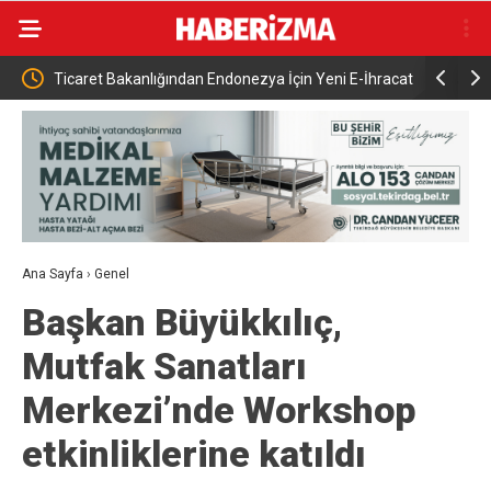
ki
Ticaret Bakanlığından Endonezya İçin Yeni E-İhracat
17. Dönem 
Rehberi
toprağa ve
Ana Sayfa
›
Genel
Başkan Büyükkılıç,
Mutfak Sanatları
Merkezi’nde Workshop
etkinliklerine katıldı