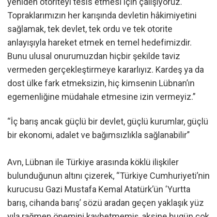
yeniden otoriteyi tesis etmesi için çalışıyoruz.
Topraklarımızın her karışında devletin hâkimiyetini
sağlamak, tek devlet, tek ordu ve tek otorite
anlayışıyla hareket etmek en temel hedefimizdir.
Bunu ulusal onurumuzdan hiçbir şekilde taviz
vermeden gerçekleştirmeye kararlıyız. Kardeş ya da
dost ülke fark etmeksizin, hiç kimsenin Lübnan’ın
egemenliğine müdahale etmesine izin vermeyiz.”
“İç barış ancak güçlü bir devlet, güçlü kurumlar, güçlü
bir ekonomi, adalet ve bağımsızlıkla sağlanabilir”
Avn, Lübnan ile Türkiye arasında köklü ilişkiler
bulunduğunun altını çizerek, “Türkiye Cumhuriyeti’nin
kurucusu Gazi Mustafa Kemal Atatürk’ün ‘Yurtta
barış, cihanda barış’ sözü aradan geçen yaklaşık yüz
yıla rağmen önemini kaybetmemiş, aksine bugün çok