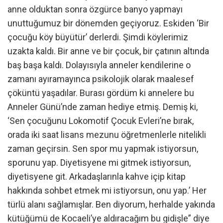
anne olduktan sonra özgürce banyo yapmayı
unuttuğumuz bir dönemden geçiyoruz. Eskiden ‘Bir
çocuğu köy büyütür’ derlerdi. Şimdi köylerimiz
uzakta kaldı. Bir anne ve bir çocuk, bir çatının altında
baş başa kaldı. Dolayısıyla anneler kendilerine o
zamanı ayıramayınca psikolojik olarak maalesef
çöküntü yaşadılar. Burası gördüm ki annelere bu
Anneler Günü’nde zaman hediye etmiş. Demiş ki,
‘Sen çocuğunu Lokomotif Çocuk Evleri’ne bırak,
orada iki saat lisans mezunu öğretmenlerle nitelikli
zaman geçirsin. Sen spor mu yapmak istiyorsun,
sporunu yap. Diyetisyene mi gitmek istiyorsun,
diyetisyene git. Arkadaşlarınla kahve içip kitap
hakkında sohbet etmek mi istiyorsun, onu yap.’ Her
türlü alanı sağlamışlar. Ben diyorum, herhalde yakında
kütüğümü de Kocaeli’ye aldıracağım bu gidişle” diye