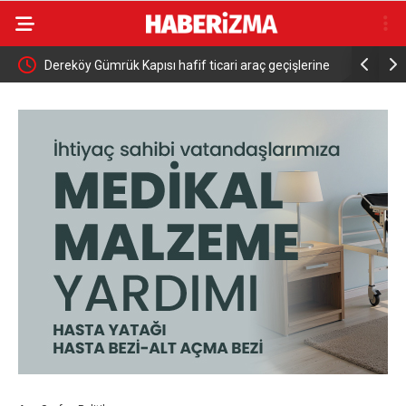
Dereköy Gümrük Kapısı hafif ticari araç geçişlerine
Hamzabey 
açılıyor
OSBye Kar