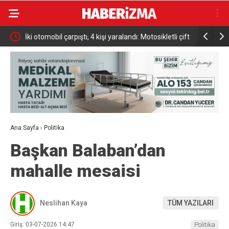
ki
İki otomobil çarpıştı, 4 kişi yaralandı: Motosikletli çift
Türkiye Ul
kazadan kıl payı kurtuldu
Altın Mad
Ana Sayfa
›
Politika
Başkan Balaban’dan
mahalle mesaisi
Neslihan Kaya
TÜM YAZILARI
Giriş: 03-07-2026 14:47
Politika