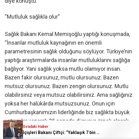
diye konuştu.
“Mutluluk sağlıkla olur”
Sağlık Bakanı Kemal Memişoğlu yaptığı konuşmada,
“İnsanlar mutluluk kaynağının en önemli
parametresinin sağlık olduğunu söylüyor. Türkiye’nin
yaptığı araştırmalarda insanlar mutluluklarını sağlığa
bağlıyor. Yani sağlık yoksa mutlu olamıyor insan.
Bazen fakir olursunuz, mutlu olursunuz. Bazen
mutsuz olursunuz. Bazen zengin olursunuz. Mutlu
olabilirsiniz veya mutsuz olabilirsiniz. Ama sağlığınız
yoksa her halükârda mutsuzsunuz. Onun için
Cumhurbaşkanımızın liderliğinde biz sağlıkta büyük
yatırımlar yaparak 25 senede dünyaya örnek olacak
Sıradaki Haber
bir sağlık hizmeti sunmaya başladık. Bugün
İçişleri Bakanı Çiftçi: “Yaklaşık 7 bin 500 aranan şahsı bu yılın ilk 7 yılında yakalamış durumdayız”
Türkiye’de 271 bin hasta yatağı var. Ve bu 271 bin