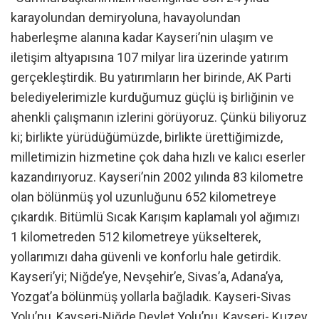
karayolundan demiryoluna, havayolundan
haberleşme alanına kadar Kayseri’nin ulaşım ve
iletişim altyapısına 107 milyar lira üzerinde yatırım
gerçekleştirdik. Bu yatırımların her birinde, AK Parti
belediyelerimizle kurduğumuz güçlü iş birliğinin ve
ahenkli çalışmanın izlerini görüyoruz. Çünkü biliyoruz
ki; birlikte yürüdüğümüzde, birlikte ürettiğimizde,
milletimizin hizmetine çok daha hızlı ve kalıcı eserler
kazandırıyoruz. Kayseri’nin 2002 yılında 83 kilometre
olan bölünmüş yol uzunluğunu 652 kilometreye
çıkardık. Bitümlü Sıcak Karışım kaplamalı yol ağımızı
1 kilometreden 512 kilometreye yükselterek,
yollarımızı daha güvenli ve konforlu hale getirdik.
Kayseri’yi; Niğde’ye, Nevşehir’e, Sivas’a, Adana’ya,
Yozgat’a bölünmüş yollarla bağladık. Kayseri-Sivas
Yolu’nu, Kayseri-Niğde Devlet Yolu’nu, Kayseri- Kuzey