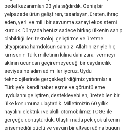
bedel kazanımları 23 yıla sığdırdık. Geniş bir
yelpazede ürün geliştiren, tasarlayan, üreten, ihraç
eden, yerli ve milli bir savunma sanayi ekosistemi
kurduk. Dünyada henüz sadece birkaç ülkenin sahip
olabildiği ileri teknoloji geliştirme ve üretme
altyapısına hamdolsun sahibiz. Allah’ın izniyle hiç
kimsenin Türk milletinin kılına dahi zarar vermeyi
aklının ucundan geçiremeyeceği bir caydırıcılık
seviyesine adım adım ilerliyoruz. Uydu
teknolojilerinde gerçekleştirdiğimiz yatırımlarla
Türkiye’yi kendi haberleşme ve görüntüleme
uydularını geliştiren, destekleyebilen, üretebilen bir
ülke konumuna ulaştırdık. Milletimizin 60 yıllık
hayalini elektrikli ve akıllı otomobilimiz TOGG ile
gerçeğe dönüştürdük. Ulaştırmada pek çok ülkenin
erişemediği güçlü ve yaygın bir altyapı ağına bugün