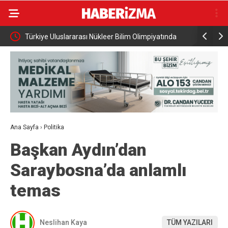
li çift
Türkiye Uluslararası Nükleer Bilim Olimpiyatında
Karacabey
Altın Madalya Kazandı
Ana Sayfa
›
Politika
Başkan Aydın’dan
Saraybosna’da anlamlı
temas
Neslihan Kaya
TÜM YAZILARI