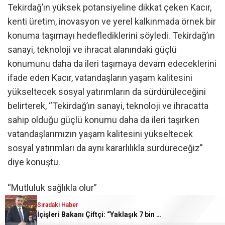
Tekirdağ’ın yüksek potansiyeline dikkat çeken Kacır,
kenti üretim, inovasyon ve yerel kalkınmada örnek bir
konuma taşımayı hedeflediklerini söyledi. Tekirdağ’ın
sanayi, teknoloji ve ihracat alanındaki güçlü
konumunu daha da ileri taşımaya devam edeceklerini
ifade eden Kacır, vatandaşların yaşam kalitesini
yükseltecek sosyal yatırımların da sürdürüleceğini
belirterek, “Tekirdağ’ın sanayi, teknoloji ve ihracatta
sahip olduğu güçlü konumu daha da ileri taşırken
vatandaşlarımızın yaşam kalitesini yükseltecek
sosyal yatırımları da aynı kararlılıkla sürdüreceğiz”
diye konuştu.
“Mutluluk sağlıkla olur”
Sıradaki Haber
İçişleri Bakanı Çiftçi: “Yaklaşık 7 bin 500 aranan şahsı bu yılın ilk 7 yılında yakalamış durumdayız”
Sağlık Bakanı Kemal Memişoğlu yaptığı konuşmada,