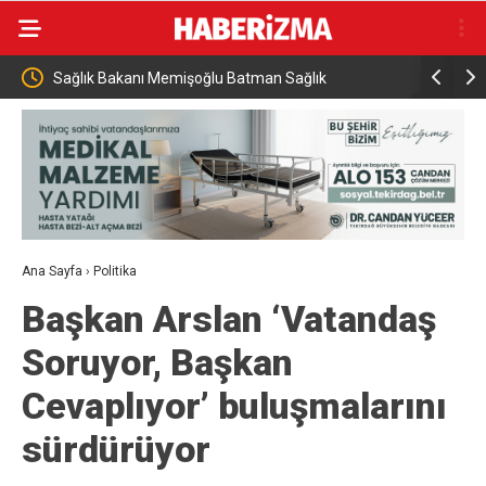
ı Tren
Sağlık Bakanı Memişoğlu Batman Sağlık
Hayat kur
Yatırımlarını İnceledi
Ana Sayfa
›
Politika
Başkan Arslan ‘Vatandaş
Soruyor, Başkan
Cevaplıyor’ buluşmalarını
sürdürüyor