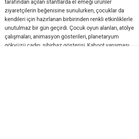
tarafından açılan stantlarda el emeği ürünler
ziyaretçilerin beğenisine sunulurken, çocuklar da
kendileri için hazırlanan birbirinden renkli etkinliklerle
unutulmaz bir gün geçirdi. Çocuk oyun alanları, atölye
çalışmaları, animasyon gösterileri, planetaryum
gökyüzü çadırı, sihirbaz gösterisi, Kahoot yarışması,
tiyatro gösterimi ve Karagöz gölge oyunu etkinlikleri
vatandaşlar tarafından ilgiyle takip edildi.
Gün boyu süren şenlikte çocuklar ve aileleri keyifli
anlar yaşarken, katılımcılar düzenlenen organizasyon
dolayısıyla Bursa Büyükşehir Belediyesi’ne teşekkür
etti.
Şenlik coşkusu Harmancık’ta devam edecek