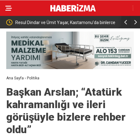
binlerce
Menderes Belediye Başkanı İlkay Çiçek tutuklandı
Bursa’da
Ana Sayfa
›
Politika
Başkan Arslan; “Atatürk
kahramanlığı ve ileri
görüşüyle bizlere rehber
oldu”