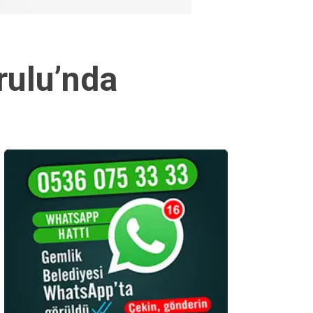
ulu’nda