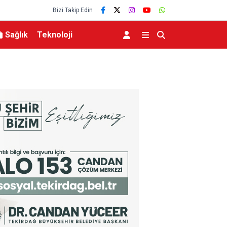
Bizi Takip Edin
Sağlık
Teknoloji
ılına güçlü
Bursa’da binlerce kişi meteor yağmuru için bir 