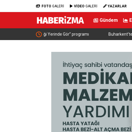
FOTO
GALERİ
VİDEO
GALERİ
YAZARLAR
Gündem
 Gör” programı
Buharkent’te festival coşkusu Eypio ile sürdü