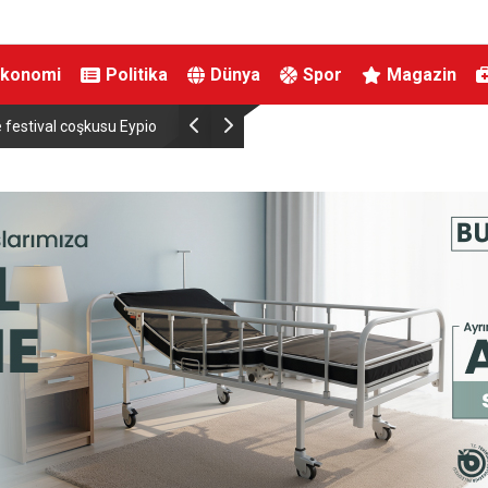
Ekonomi
Politika
Dünya
Spor
Magazin
AK Parti Adana İl Başkanı Özkan: “”Türkiye Yüzy
teşkilatımızla yürüyoruz”