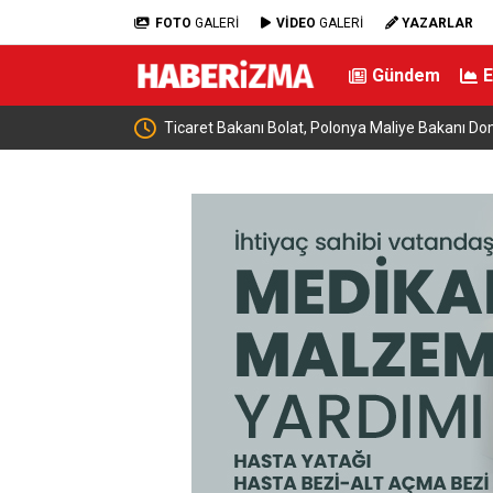
FOTO
GALERİ
VİDEO
GALERİ
YAZARLAR
Gündem
nski ile bir araya
Almanya’da Ren Nehri’nde kuraklık alarmı: Su se
yaşandı