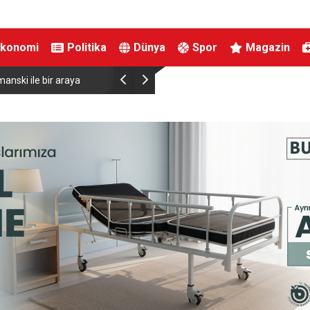
Ekonomi
Politika
Dünya
Spor
Magazin
viyesinde tarihi düşüş
Uludağ’da çıkan orman yangını söndürüldü