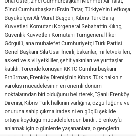
Ünal Üstel, 2’nci Cumhurbaşkanı Mehmet Ali Talat,
5’inci Cumhurbaşkanı Ersin Tatar, Türkiye’nin Lefkoşa
Büyükelçisi Ali Murat Başçeri, Kıbrıs Türk Barış
Kuvvetleri Komutanı Korgeneral Sebahattin Kılınç,
Güvenlik Kuvvetleri Komutanı Tümgeneral İlker
Görgülü, ana muhalefet Cumhuriyetçi Türk Partisi
Genel Başkanı Sıla Usar İncirli, bakanlar, milletvekilleri,
askeri ve sivil yetkililer, şehit yakınları ve yurttaşlar
katıldı. Törende konuşan KKTC Cumhurbaşkanı
Erhürman, Erenköy Direnişi’nin Kıbrıs Türk halkının
varoluş mücadelesinin en önemli dönüm
noktalarından biri olduğunu belirterek, “Şanlı Erenköy
Direnişi, Kıbrıs Türk halkının varlığına, özgürlüğüne ve
onuruna sahip çıkma iradesini en güçlü şekilde
ortaya koyduğu mücadelelerden biridir. Erenköy’ü
anlamak için o günlerde yaşananlara, o gençlerin