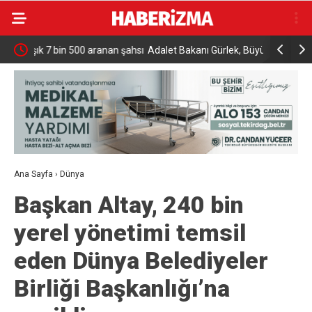
an şahsı
Adalet Bakanı Gürlek, Büyükçekmece Cumhuriyet
İran Dışiş
Başsavcısı Karakaya ile bir araya geldi
Umman’la 
Ana Sayfa
›
Dünya
Başkan Altay, 240 bin
yerel yönetimi temsil
eden Dünya Belediyeler
Birliği Başkanlığı’na