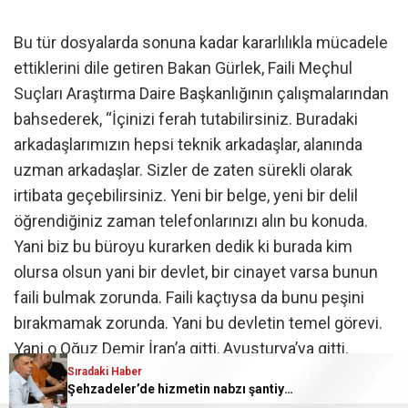
Bu tür dosyalarda sonuna kadar kararlılıkla mücadele
ettiklerini dile getiren Bakan Gürlek, Faili Meçhul
Suçları Araştırma Daire Başkanlığının çalışmalarından
bahsederek, “İçinizi ferah tutabilirsiniz. Buradaki
arkadaşlarımızın hepsi teknik arkadaşlar, alanında
uzman arkadaşlar. Sizler de zaten sürekli olarak
irtibata geçebilirsiniz. Yeni bir belge, yeni bir delil
öğrendiğiniz zaman telefonlarınızı alın bu konuda.
Yani biz bu büroyu kurarken dedik ki burada kim
olursa olsun yani bir devlet, bir cinayet varsa bunun
faili bulmak zorunda. Faili kaçtıysa da bunu peşini
bırakmamak zorunda. Yani bu devletin temel görevi.
Yani o Oğuz Demir İran’a gitti, Avusturya’ya gitti.
Mutlaka bunu devlet iade etmek zorunda. Yani bizim
Sıradaki Haber
Şehzadeler’de hizmetin nabzı şantiyede tutuldu
en azından onun peşinde olduğumuzu