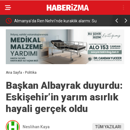
Almanya’da Ren Nehri’nde kuraklık alarmı: Su
Uludağ’da
seviyesinde tarihi düşüş yaşandı
Ana Sayfa
›
Politika
Başkan Albayrak duyurdu:
Eskişehir’in yarım asırlık
hayali gerçek oldu
Neslihan Kaya
TÜM YAZILARI