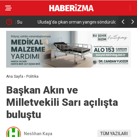
Uludağ’da çıkan orman yangını söndürüldü
MGK 6 Ağu
Güvenlik 
Ana Sayfa
›
Politika
Başkan Akın ve
Milletvekili Sarı açılışta
buluştu
Neslihan Kaya
TÜM YAZILARI