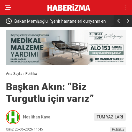
emektir”
Bakan Memişoğlu: “Şehir hastaneleri dünyanın en
İçişleri Ba
üst seviye sağlık hizmet binalarıdır”
bu yılın i
Ana Sayfa
›
Politika
Başkan Akın: “Biz
Turgutlu için varız”
Neslihan Kaya
TÜM YAZILARI
Giriş: 25-06-2026 11:45
Politika