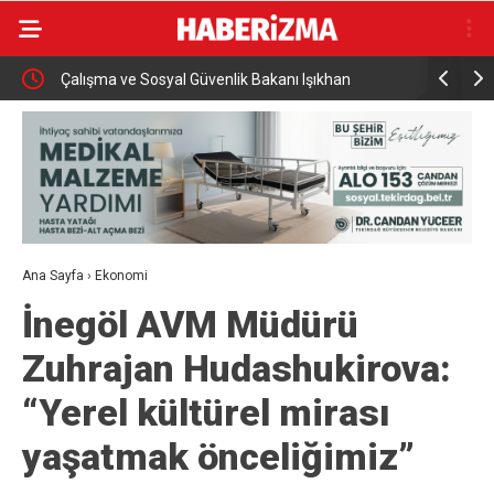
Çalışma ve Sosyal Güvenlik Bakanı Işıkhan
İletişim B
Karabük’te Temaslarda Bulundu
kampany
Ana Sayfa
›
Ekonomi
İnegöl AVM Müdürü
Zuhrajan Hudashukirova:
“Yerel kültürel mirası
yaşatmak önceliğimiz”