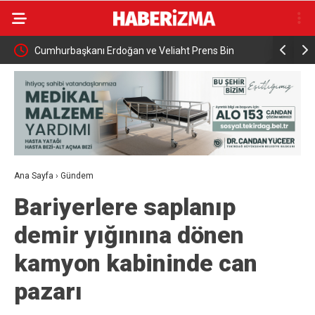
 ortak
Cumhurbaşkanı Erdoğan ve Veliaht Prens Bin
Türkiye, S
Selman Mekkede Görüştü
savunma a
Ana Sayfa
›
Gündem
Bariyerlere saplanıp
demir yığınına dönen
kamyon kabininde can
pazarı