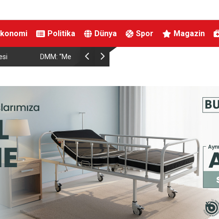
Ekonomi
Politika
Dünya
Spor
Magazin
TO’nun 5. maddesiyle
Hatayda Sosyal Konutların Teslim Tarihi Açıklan