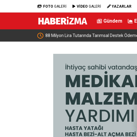
FOTO
GALERİ
VİDEO
GALERİ
YAZARLAR
Gündem
estek Ödemesi
DMM: “Mekke Ortak Savunma Anlaşması’nın NA
çeliştiği iddiaları tamamen gerçek dışı”