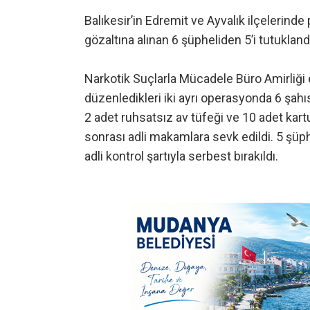
Balıkesir’in Edremit ve Ayvalık ilçelerind
gözaltına alınan 6 şüpheliden 5’i tutukland
Narkotik Suçlarla Mücadele Büro Amirliği e
düzenledikleri iki ayrı operasyonda 6 şahı
2 adet ruhsatsız av tüfeği ve 10 adet kartuş
sonrası adli makamlara sevk edildi. 5 şüph
adli kontrol şartıyla serbest bırakıldı.