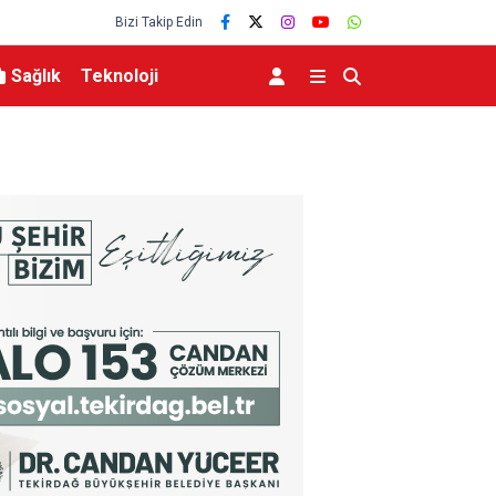
Bizi Takip Edin
Sağlık
Teknoloji
dı
Hazine ve Maliye Bakanı Şimşek, Mardin’de