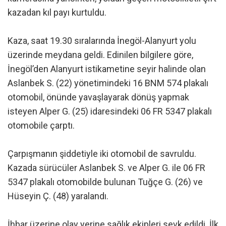
kazadan kıl payı kurtuldu.
Kaza, saat 19.30 sıralarında İnegöl-Alanyurt yolu
üzerinde meydana geldi. Edinilen bilgilere göre,
İnegöl’den Alanyurt istikametine seyir halinde olan
Aslanbek S. (22) yönetimindeki 16 BNM 574 plakalı
otomobil, önünde yavaşlayarak dönüş yapmak
isteyen Alper G. (25) idaresindeki 06 FR 5347 plakalı
otomobile çarptı.
Çarpışmanın şiddetiyle iki otomobil de savruldu.
Kazada sürücüler Aslanbek S. ve Alper G. ile 06 FR
5347 plakalı otomobilde bulunan Tuğçe G. (26) ve
Hüseyin Ç. (48) yaralandı.
İhbar üzerine olay yerine sağlık ekipleri sevk edildi. İlk