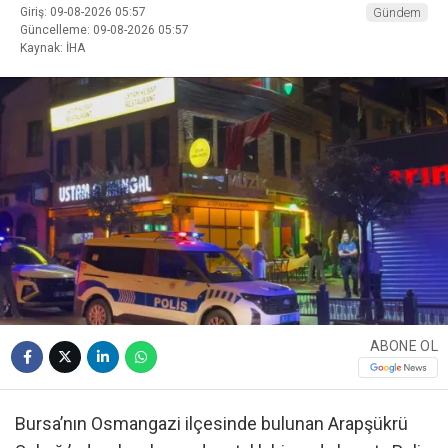
Giriş: 09-08-2026 05:57
Gündem
Güncelleme: 09-08-2026 05:57
Kaynak: İHA
ABONE OL
Bursa’nın Osmangazi ilçesinde bulunan Arapşükrü