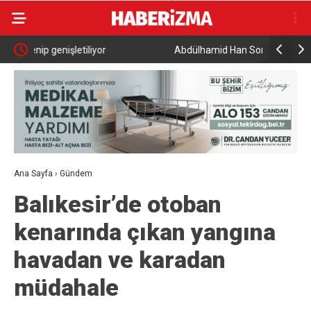
Abdülhamid Han Sondaj Gemisi 4 Yıldır Mavi Vatan
AK Parti İ
İçin Çalışıyor
programı
Ana Sayfa
›
Gündem
Balıkesir’de otoban
kenarında çıkan yangına
havadan ve karadan
müdahale