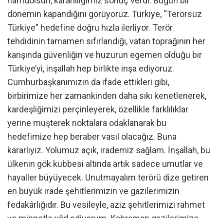
hamdolsun, kararlılığımız sonuç verdi. Bugün bir
dönemin kapandığını görüyoruz. Türkiye, “Terörsüz
Türkiye” hedefine doğru hızla ilerliyor. Terör
tehdidinin tamamen sıfırlandığı, vatan toprağının her
karışında güvenliğin ve huzurun egemen olduğu bir
Türkiye’yi, inşallah hep birlikte inşa ediyoruz.
Cumhurbaşkanımızın da ifade ettikleri gibi,
birbirimize her zamankinden daha sıkı kenetlenerek,
kardeşliğimizi perçinleyerek, özellikle farklılıklar
yerine müşterek noktalara odaklanarak bu
hedefimize hep beraber vasıl olacağız. Buna
kararlıyız. Yolumuz açık, irademiz sağlam. İnşallah, bu
ülkenin gök kubbesi altında artık sadece umutlar ve
hayaller büyüyecek. Unutmayalım terörü dize getiren
en büyük irade şehitlerimizin ve gazilerimizin
fedakârlığıdır. Bu vesileyle, aziz şehitlerimizi rahmet