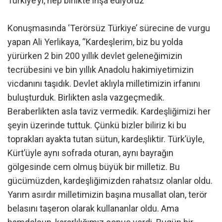
Türkiye’yi, hep birlikte inşa ediyoruz”
Konuşmasında ‘Terörsüz Türkiye’ sürecine de vurgu
yapan Ali Yerlikaya, “Kardeşlerim, biz bu yolda
yürürken 2 bin 200 yıllık devlet geleneğimizin
tecrübesini ve bin yıllık Anadolu hakimiyetimizin
vicdanını taşıdık. Devlet aklıyla milletimizin irfanını
buluşturduk. Birlikten asla vazgeçmedik.
Beraberlikten asla taviz vermedik. Kardeşliğimizi her
şeyin üzerinde tuttuk. Çünkü bizler biliriz ki bu
toprakları ayakta tutan sütun, kardeşliktir. Türk’üyle,
Kürt’üyle aynı sofrada oturan, aynı bayrağın
gölgesinde cem olmuş büyük bir milletiz. Bu
gücümüzden, kardeşliğimizden rahatsız olanlar oldu.
Yarım asırdır milletimizin başına musallat olan, terör
belasını taşeron olarak kullananlar oldu. Ama