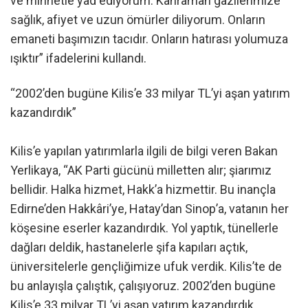
ve minnetle yâd ediyorum. Kahraman gazilerimize
sağlık, afiyet ve uzun ömürler diliyorum. Onların
emaneti başımızın tacıdır. Onların hatırası yolumuza
ışıktır” ifadelerini kullandı.
“2002’den bugüne Kilis’e 33 milyar TL’yi aşan yatırım
kazandırdık”
Kilis’e yapılan yatırımlarla ilgili de bilgi veren Bakan
Yerlikaya, “AK Parti gücünü milletten alır; şiarımız
bellidir. Halka hizmet, Hakk’a hizmettir. Bu inançla
Edirne’den Hakkâri’ye, Hatay’dan Sinop’a, vatanın her
köşesine eserler kazandırdık. Yol yaptık, tünellerle
dağları deldik, hastanelerle şifa kapıları açtık,
üniversitelerle gençliğimize ufuk verdik. Kilis’te de
bu anlayışla çalıştık, çalışıyoruz. 2002’den bugüne
Kilis’e 33 milyar TL’yi aşan yatırım kazandırdık.