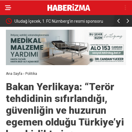
raları
Uludağ İçecek, 1. FC Nürnberg’in resmi sponsoru
Bakan Yum
oldu
Takip Sis
Ana Sayfa
›
Politika
Bakan Yerlikaya: “Terör
tehdidinin sıfırlandığı,
güvenliğin ve huzurun
egemen olduğu Türkiye’yi