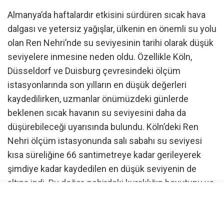
Almanya’da haftalardır etkisini sürdüren sıcak hava
dalgası ve yetersiz yağışlar, ülkenin en önemli su yolu
olan Ren Nehri’nde su seviyesinin tarihi olarak düşük
seviyelere inmesine neden oldu. Özellikle Köln,
Düsseldorf ve Duisburg çevresindeki ölçüm
istasyonlarında son yılların en düşük değerleri
kaydedilirken, uzmanlar önümüzdeki günlerde
beklenen sıcak havanın su seviyesini daha da
düşürebileceği uyarısında bulundu. Köln’deki Ren
Nehri ölçüm istasyonunda salı sabahı su seviyesi
kısa süreliğine 66 santimetreye kadar gerileyerek
şimdiye kadar kaydedilen en düşük seviyenin de
altına indi. Bu değer, nehirdeki kuraklığın boyutunu ve
su seviyesindeki hızlı değişime işaret ederken,
uzmanlar yağışların yetersiz kalması halinde