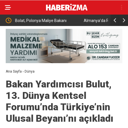
ı
Almanya’da Ren Nehri’nde kuraklık alarmı: Su
Uludağ’
seviyesinde tarihi düşüş yaşandı
Ana Sayfa
›
Dünya
Bakan Yardımcısı Bulut,
13. Dünya Kentsel
Forumu’nda Türkiye’nin
Ulusal Beyanı’nı açıkladı