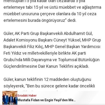
mensupları15 yıla kadar olan cezalarda 5 yıla
ertelemeye tabi 15 yıl ve üstü müebbet ve ağlaştırma
müebbet unsuruna çerçeve olanlara da 10 yıl ceza
ertelemesini burada öngörüyoruz” dedi.
Güler, AK Parti Grup Başkanvekili Abdulhamit Gül,
Adalet Komisyonu Başkanı Cüneyt Yüksel, MHP Grup
Başkanvekili Filiz Kılıç, MHP Genel Başkan Yardımcısı
Feti Yıldız ve milletvekilleriyle birlikte AK parti
Grubu’nda Milli Dayanışma ve Toplumsal Bütünlüğün
Güçlendirilmesine Dair Kanun Teklifini açıkladı.
Güler, kanun teklifinin 12 maddeden oluştuğunu
söyleyerek, “Ben bu sürece gelene kadar öncelikli
olarak teşekkürlerimizi arz edeceğimiz Sayın
Sıradaki Haber
Cumhurbaşkanımız Recep Tayyip Erdoğan’a, Sayın
Mustafa Fidan ve Engin Yeşil’den Mehmet Mehdi Eker’e Ziyaret