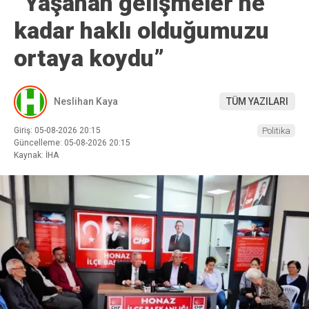
“Yaşanan gelişmeler ne
kadar haklı olduğumuzu
ortaya koydu”
Neslihan Kaya
TÜM YAZILARI
Giriş: 05-08-2026 20:15
Politika
Güncelleme: 05-08-2026 20:15
Kaynak: İHA