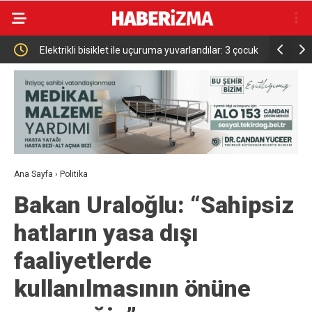
Elektrikli bisiklet ile uçuruma yuvarlandılar: 3 çocuk
Bursa’da i
yaralandı
Ana Sayfa
›
Politika
Bakan Uraloğlu: “Sahipsiz
hatların yasa dışı
faaliyetlerde
kullanılmasının önüne