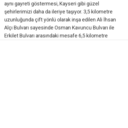
aynı gayreti göstermesi, Kayseri gibi güzel
şehirlerimizi daha da ileriye taşıyor. 3,5 kilometre
uzunluğunda çift yönlü olarak inşa edilen Ali İhsan
Alçı Bulvarı sayesinde Osman Kavuncu Bulvarı ile
Erkilet Bulvarı arasındaki mesafe 6,5 kilometre
kısaltılarak; Kayseri’de trafik akışını düzenleyecek,
şehrimizin çehresini güzelleştirecek ve
vatandaşlarımıza daha konforlu, hızlı bir ulaşım
imkânı sunacak çok modern bir yol projesi hayata
geçmiş. Üstelik 7 kilometrelik bisiklet yoluyla da hem
çevreye duyarlı hem de sağlıklı ulaşımı destekleyen
örnek bir koridor da oluşturulmuş. Projeyi hayata
geçiren Kocasinan Belediye Başkanımız Sayın Ahmet
Çolakbayrakdar ile birlikte ekibini yürekten tebrik
ediyorum” dedi.