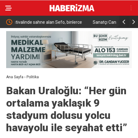
lerce
Sanatçı Cansever hayatını kaybetti
Türkiye,
tarihi 
Ana Sayfa
›
Politika
Bakan Uraloğlu: “Her gün
ortalama yaklaşık 9
stadyum dolusu yolcu
havayolu ile seyahat etti”