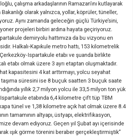
loğlu, çalışma arkadaşlarının Ramazan’ını kutlayarak
akanlığı olarak yalnızca, yollar, köprüler, tüneller,
yoruz. Aynı zamanda geleceğin güçlü Türkiye’sini,
yoner projeleri birbiri ardına hayata geçiriyoruz.
-Ispartakule demiryolu hattımıza da bu vizyonu en
idir. Halkalı-Kapıkule metro hattı, 153 kilometrelik
Çerkezköy-Ispartakule etabı ve şuanda birlikte
lı etabı olmak üzere 3 ayrı etaptan oluşmaktadır.
t kapasitesini 4 kat arttırmayı, yolcu seyahat
k taşıma süresini ise 8 buçuk saatten 3 buçuk saate
ğında yıllık 2,7 milyon yolcu ile 33,5 milyon ton yük
-Ispartakule etabında 6,4 kilometre çift tüp TBM
apa tünel ve 1,38 kilometre açık hat olmak üzere 8.4
nın tamamının altyapı, üstyapı, elektrifikasyon,
mize devam ediyoruz. Geçen yıl Şubat ayı içerisinde
ak ışık görme törenini beraber gerçekleştirmiştik”