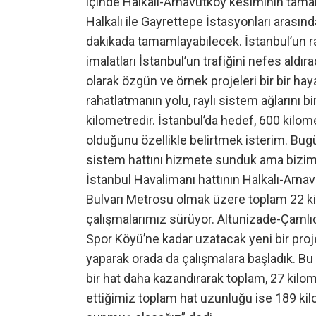
içinde Halkalı-Arnavutköy kesiminin tama
Halkalı ile Gayrettepe İstasyonları arasın
dakikada tamamlayabilecek. İstanbul’un r
imalatları İstanbul’un trafiğini nefes aldı
olarak özgün ve örnek projeleri bir bir haya
rahatlatmanın yolu, raylı sistem ağlarını 
kilometredir. İstanbul’da hedef, 600 kilome
olduğunu özellikle belirtmek isterim. Bug
sistem hattını hizmete sunduk ama bizim 
İstanbul Havalimanı hattının Halkalı-Arn
Bulvarı Metrosu olmak üzere toplam 22 k
çalışmalarımız sürüyor. Altunizade-Çamlı
Spor Köyü’ne kadar uzatacak yeni bir proje
yaparak orada da çalışmalara başladık. Bu
bir hat daha kazandırarak toplam, 27 kilome
ettiğimiz toplam hat uzunluğu ise 189 ki