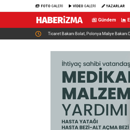
FOTO
GALERİ
VİDEO
GALERİ
YAZARLAR
Gündem
 OSB ile dev
Ticaret Bakanı Bolat, Polonya Maliye Bakanı Dom
geldi