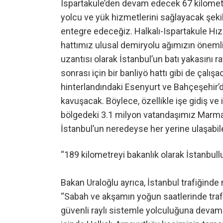
Ispartakule’den devam edecek 67 kilometr
yolcu ve yük hizmetlerini sağlayacak şeki
entegre edeceğiz. Halkalı-Ispartakule Hız
hattımız ulusal demiryolu ağımızın önemli
uzantısı olarak İstanbul’un batı yakasını 
sonrası için bir banliyö hattı gibi de çalış
hinterlandındaki Esenyurt ve Bahçeşehir’d
kavuşacak. Böylece, özellikle işe gidiş ve
bölgedeki 3.1 milyon vatandaşımız Marma
İstanbul’un neredeyse her yerine ulaşabil
“189 kilometreyi bakanlık olarak İstanb
Bakan Uraloğlu ayrıca, İstanbul trafiğinde
“Sabah ve akşamın yoğun saatlerinde trafi
güvenli raylı sistemle yolculuğuna devam