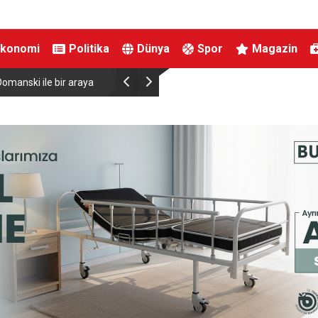
Ekonomi
Politika
Dünya
Spor
Magazin
anski ile bir araya
Almanya’da Ren Nehri’nde kuraklık alarmı: Su s
yaşandı