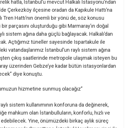
elik hatla, İstanbul’u mevcut Halkalı İstasyonu’ndan
lde Çerkezköy ilçesine oradan da Kapıkule Hattı’na
lı Tren Hattı’nın önemli bir yönü de, söz konusu
 bir parçasını oluşturduğu gibi Marmaray’ın doğal
raylı sistem ağına daha güçlü bağlayacak. Halkalı’dan
acak. Açtığımız tüneller sayesinde Ispartakule ile
eki vatandaşlarımız İstanbul’un raylı sistem ağına
 işten çıkış saatlerinde metropole ulaşmak isteyen bu
ray üzerinden Gebze’ye kadar bütün istasyonlardan
ecek” diye konuştu.
ullumuzun hizmetine sunmuş olacağız”
 raylı sistem kullanımının konforuna da değinerek,
ğe mahkum olan İstanbulluların, konforlu, hızlı ve
 edebilecek. Yine, önümüzdeki birkaç aylık süreç