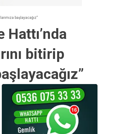
alarımıza başlayacağız”
e Hattı’nda
nı bitirip
başlayacağız”