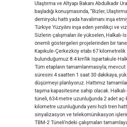
Ulaştırma ve Altyapı Bakanı Abdulkadir Ura
başladığı konuşmasında, “Bizler, Ulaştırma B
demiryolu hattı yada havalimanı inşa etmi
Türkiye Yüzyılını inşa eden yenilikçi ve viz
Sizlerin çalışmaları ile yükselen, Halkalı
önemli göstergeleri projelerinden bir tanes
Kapıkule-Çerkezköy etabı 67 kilometrelik 
bulunduğumuz 8.4 km’lik Ispartakule-Halka
Tüm etapların tamamlanmasıyla; mevcut ha
süresini 4 saatten 1 saat 30 dakikaya, yü
düşürmeyi planlıyoruz. Hattımız tamamlandı
taşıma kapasitesine sahip olacak. Halkalı
tüneli, 634 metre uzunluğunda 2 adet aç-k
kilometre uzunluğunda yeni hızlı tren hattı
sinyalizasyon ve telekomünikasyon işleri
TBM-2 Tüneli’ndeki çalışmaları tamamlayar