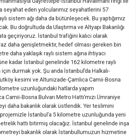
mlanmasıyla Gayrettepe-İstanbul Havalimanı ringi ile
da seyahat eden yolcularımız seyahatlerini 57
aylı sistem ağı daha da bütünleşecek. Bu yaptığımız
racak. Bu doğrultuda da Ulaştırma ve Altyapı Bakanlığı
ta geçiriyoruz. İstanbul trafiğini kalıcı olarak
biraz daha genişletmektir, hedef olması gereken bin
tre daha yaklaşık raylı sistem ağına ihtiyacı
üne kadar İstanbul genelinde 162 kilometre raylı
için durmak yok. Şu anda İstanbul’da Halkalı-
avutköy kesimi ve Altunizade-Çamlıca Camii-Bosna
ilometre uzunluğundaki hatlarda yapım
ca Camii-Bosna Bulvarı Metro Hattı’mızı Ümraniye
yi daha bakanlık olarak üstlendik. Yer teslimini
 projemizle İstanbul’a 5 kilometre uzunluğunda yeni
trelik hattı bitirmiş olacağız. İstanbul genelinde inşa
lometreyi bakanlık olarak İstanbullumuzun hizmetine