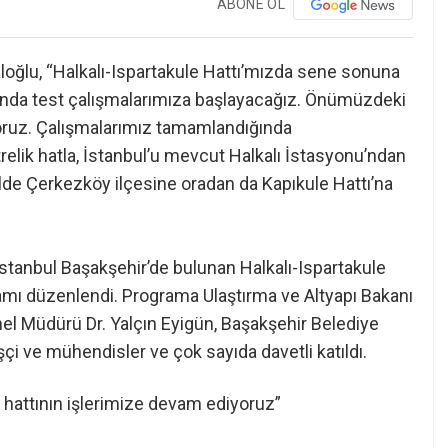
ABONE OL
aloğlu, “Halkalı-Ispartakule Hattı’mızda sene sonuna
aşında test çalışmalarımıza başlayacağız. Önümüzdeki
oruz. Çalışmalarımız tamamlandığında
elik hatla, İstanbul’u mevcut Halkalı İstasyonu’ndan
lde Çerkezköy ilçesine oradan da Kapıkule Hattı’na
 İstanbul Başakşehir’de bulunan Halkalı-Ispartakule
ramı düzenlendi. Programa Ulaştırma ve Altyapı Bakanı
enel Müdürü Dr. Yalçın Eyigün, Başakşehir Belediye
çi ve mühendisler ve çok sayıda davetli katıldı.
n hattının işlerimize devam ediyoruz”