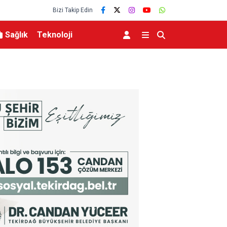
Bizi Takip Edin
Sağlık
Teknoloji
eviyesinde tarihi düşüş
Uludağ’da çıkan orman yangını söndürüldü