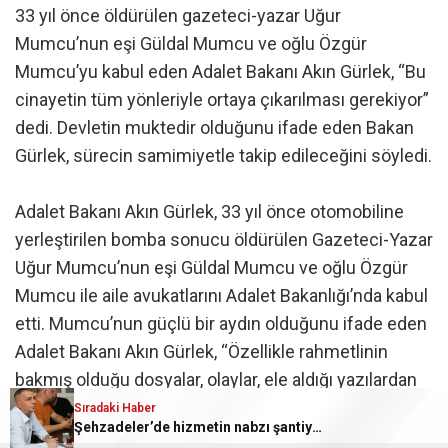
33 yıl önce öldürülen gazeteci-yazar Uğur
Mumcu’nun eşi Güldal Mumcu ve oğlu Özgür
Mumcu’yu kabul eden Adalet Bakanı Akın Gürlek, “Bu
cinayetin tüm yönleriyle ortaya çıkarılması gerekiyor”
dedi. Devletin muktedir olduğunu ifade eden Bakan
Gürlek, sürecin samimiyetle takip edileceğini söyledi.
Adalet Bakanı Akın Gürlek, 33 yıl önce otomobiline
yerleştirilen bomba sonucu öldürülen Gazeteci-Yazar
Uğur Mumcu’nun eşi Güldal Mumcu ve oğlu Özgür
Mumcu ile aile avukatlarını Adalet Bakanlığı’nda kabul
etti. Mumcu’nun güçlü bir aydın olduğunu ifade eden
Adalet Bakanı Akın Gürlek, “Özellikle rahmetlinin
bakmış olduğu dosyalar, olaylar, ele aldığı yazılardan
dolayı bir kesimin radarına girdiğini düşünüyoruz. Bu
Sıradaki Haber
Şehzadeler’de hizmetin nabzı şantiyede tutuldu
konuda devlet sonuna kadar kararlıkla mücadele