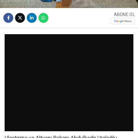
ABONE OL
Ulaştırma ve Altyapı Bakanı Abdulkadir Uraloğlu,