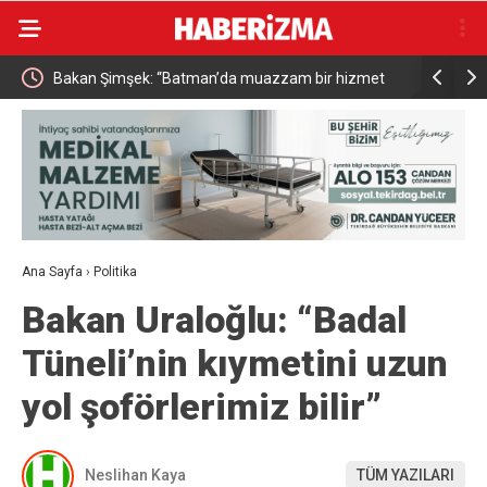
met
Resul Dindar ve Ümit Yaşar, Kastamonu’da binlerce
Menderes B
vatandaşa unutulmaz bir gece yaşattı
Ana Sayfa
›
Politika
Bakan Uraloğlu: “Badal
Tüneli’nin kıymetini uzun
yol şoförlerimiz bilir”
Neslihan Kaya
TÜM YAZILARI