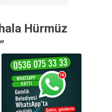
 hala Hürmüz
”