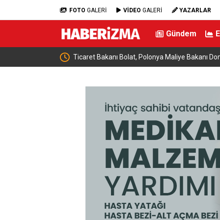
FOTO
GALERİ
VİDEO
GALERİ
YAZARLAR
Gündem
e buluştu: “Terörsüz
Ticaret Bakanı Bolat, Polonya Maliye Bakanı Dom
geldi