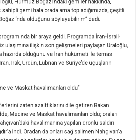
aloğlu, Hürmüz Boğazı’ndaki gemiler hakkında,
 sahipli gemi hala orada ama topladığımızda, çeşitli
Boğazı’nda olduğunu söyleyebilirim” dedi.
programında bir araya geldi. Programda İran-İsrail-
 ulaşımına ilişkin son gelişmeleri paylaşan Uraloğlu,
 hazırda olduğunu ve İran hükümeti ile temas
u İran, Irak, Ürdün, Lübnan ve Suriye’de uçuşların
ine ve Maskat havalimanları oldu”
lerini zaten azalttıklarını dile getiren Bakan
idde, Medine ve Maskat havalimanları oldu; oraları
Nahçıvan’daki havalimanına yapılan dronlu saldırı
dır’a indi. Oradan da onları sağ salimen Nahçıvan’a