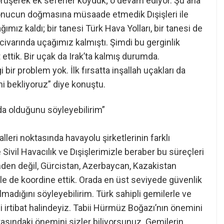
rüşerek ek seferler koyduk; o devam ediyor. Şu ana
sonucun doğmasına müsaade etmedik Dışişleri ile
ğımız kaldı; bir tanesi Türk Hava Yolları, bir tanesi de
ivarında uçağımız kalmıştı. Şimdi bu gerginlik
ettik. Bir uçak da Irak’ta kalmış durumda.
 bir problem yok. İlk fırsatta inşallah uçakları da
ni bekliyoruz” diye konuştu.
a olduğunu söyleyebilirim”
leri noktasında havayolu şirketlerinin farklı
 Sivil Havacılık ve Dışişlerimizle beraber bu süreçleri
inden değil, Gürcistan, Azerbaycan, Kazakistan
lerle de koordine ettik. Orada en üst seviyede güvenlik
olmadığını söyleyebilirim. Türk sahipli gemilerle ve
irtibat halindeyiz. Tabii Hürmüz Boğazı’nın önemini
tasındaki önemini sizler biliyorsunuz. Gemilerin