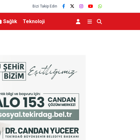
Bizi Takip Edin
Sağlık
Teknoloji
eviyesinde tarihi düşüş
Uludağ’da çıkan orman yangını söndürüldü