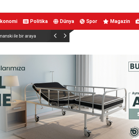
Ekonomi
Politika
Dünya
Spor
Magazin
anski ile bir araya
Almanya’da Ren Nehri’nde kuraklık alarmı: Su s
yaşandı