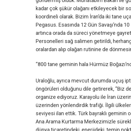
göndermiş olduk. Muhatabım Bakan ile gö
kadar çok şükür olağanı etkileyecek bir 
koordineli olarak. Bizim İran’da iki tane uça
Pegasus. Esasında 12 Gün Savaşı’nda 10 c
artınca orada da süreci yönetmeye gayret 
Personelleri sağ salimen getirildi, herhangi
oralardan alıp olağan rutinine de dönmesi
“800 tane geminin hala Hürmüz Boğazı’nd
Uraloğlu, ayrıca mevcut durumda uçuş iptal
öngörüleri olduğunu dile getirerek, “Biz de
organize ediyoruz. Karayolu ile İran üzer
üzerinden yönlendirdik trafiği. İlgili ülke
seviyesi ilan ettik. Türk bayraklı geminin 
Ana Arama Kurtarma Merkezimizle sürekli 
dünya ticaretindeki, enerjideki, temin nok