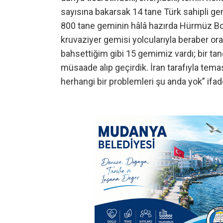
sayısına bakarsak 14 tane Türk sahipli gem
800 tane geminin hâlâ hazırda Hürmüz Boğ
kruvaziyer gemisi yolcularıyla beraber o
bahsettiğim gibi 15 gemimiz vardı; bir tane
müsaade alıp geçirdik. İran tarafıyla tema
herhangi bir problemleri şu anda yok” ifade