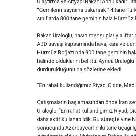
Ulaştırma ve Altyapı Bakanı Abdulkadir Ur
“Gemilerin sayısına bakarsak 14 tane Türk
sınıflarda 800 tane geminin hala Hürmüz 
Bakan Uraloğlu, basın mensuplarıyla iftar 
ABD savaşı kapsamında hava, kara ve deniz
Hürmüz Boğazı’nda 800 tane geminin hala
halinde olduklarını belirtti. Ayrıca Uraloğl
durdurulduğunu da sözlerine ekledi.
“En rahat kullandığımız Riyad, Cidde, Med
Çatışmaların başlamasından önce İran sefer
Uraloğlu, “En rahat kullandığımız Riyad, C
daha aktif kullanabildik. Bu süreçte yine 
sonucunda Azerbaycan’ın iki tane uçağı Iğ