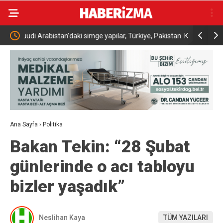
Türkiye, Pakistan
Kaçak bina yıkımında hayat kurtaran müdahale
İ
andırıldı
d
Ana Sayfa
›
Politika
Bakan Tekin: “28 Şubat
günlerinde o acı tabloyu
bizler yaşadık”
Neslihan Kaya
TÜM YAZILARI