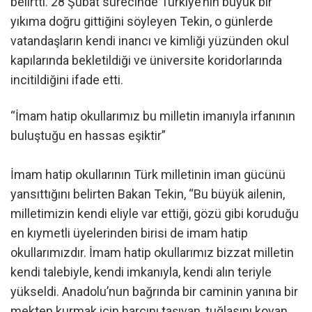
belirtti. 28 Şubat sürecinde Türkiye’nin büyük bir
yıkıma doğru gittiğini söyleyen Tekin, o günlerde
vatandaşların kendi inancı ve kimliği yüzünden okul
kapılarında bekletildiği ve üniversite koridorlarında
incitildiğini ifade etti.
“İmam hatip okullarımız bu milletin imanıyla irfanının
buluştuğu en hassas eşiktir”
İmam hatip okullarının Türk milletinin iman gücünü
yansıttığını belirten Bakan Tekin, “Bu büyük ailenin,
milletimizin kendi eliyle var ettiği, gözü gibi koruduğu
en kıymetli üyelerinden birisi de imam hatip
okullarımızdır. İmam hatip okullarımız bizzat milletin
kendi talebiyle, kendi imkanıyla, kendi alın teriyle
yükseldi. Anadolu’nun bağrında bir caminin yanına bir
mektep kurmak için harcını taşıyan, tuğlasını koyan,