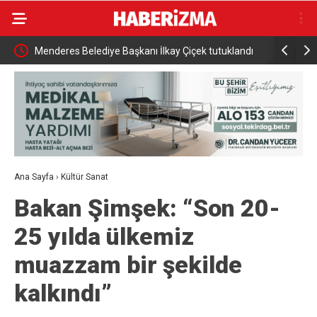
nlerce
Menderes Belediye Başkanı İlkay Çiçek tutuklandı
Bursa’da t
Ana Sayfa
›
Kültür Sanat
Bakan Şimşek: “Son 20-
25 yılda ülkemiz
muazzam bir şekilde
kalkındı”