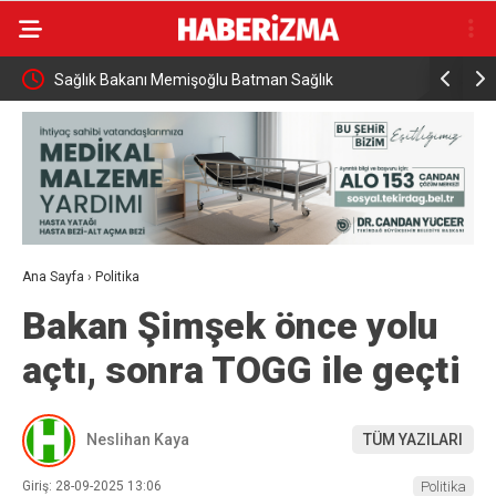
Sağlık Bakanı Memişoğlu Batman Sağlık
Hayat kur
Yatırımlarını İnceledi
Ana Sayfa
›
Politika
Bakan Şimşek önce yolu
açtı, sonra TOGG ile geçti
Neslihan Kaya
TÜM YAZILARI
Giriş: 28-09-2025 13:06
Politika