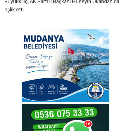
Büyükkılıç, AK Parti İl Başkanı Hüseyin Okandan da
eşlik etti.