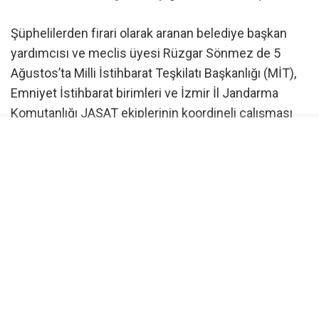
Şüphelilerden firari olarak aranan belediye başkan
yardımcısı ve meclis üyesi Rüzgar Sönmez de 5
Ağustos’ta Milli İstihbarat Teşkilatı Başkanlığı (MİT),
Emniyet İstihbarat birimleri ve İzmir İl Jandarma
Komutanlığı JASAT ekiplerinin koordineli çalışması
sonucu yakalanarak gözaltına alınmıştı. Sönmez’in
yakalanmasıyla gözaltındaki şüphelilerin sayısı 16’ya
yükselmişti.
Belediye Başkanı İlkay Çiçek tutuklandı
Yürütülen soruşturma kapsamında gözaltına alınan
16 şüpheli, jandarmadaki işlemlerinin ardından
adliyeye sevk edilmişti. Şüphelilerden Belediye
Başkanı Çiçek, belediye başkan yardımcıları R.S. ve