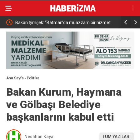
Bakan Şimşek: “Batman’da muazzam bir hizmet
Resul Din
fırtınası var”
vatandaşa
Ana Sayfa
›
Politika
Bakan Kurum, Haymana
ve Gölbaşı Belediye
başkanlarını kabul etti
Neslihan Kaya
TÜM YAZILARI