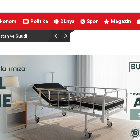
Ekonomi
Politika
Dünya
Spor
Magazin
e
İnegöllü girişimciden bağış dolandırıcılığına ka