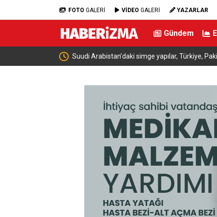
FOTO
GALERİ
VİDEO
GALERİ
YAZARLAR
Gündem
akistan ve Suudi
Kaçak bina yıkımında hayat kurtaran müdahal