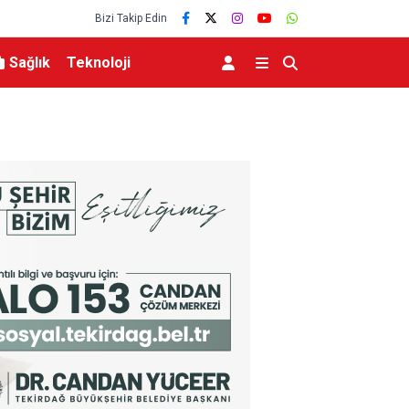
Bizi Takip Edin
Sağlık
Teknoloji
rşı dijital çözüm: “Askıda”
Başkan Aras 2,5 yılın hesabını veriyor