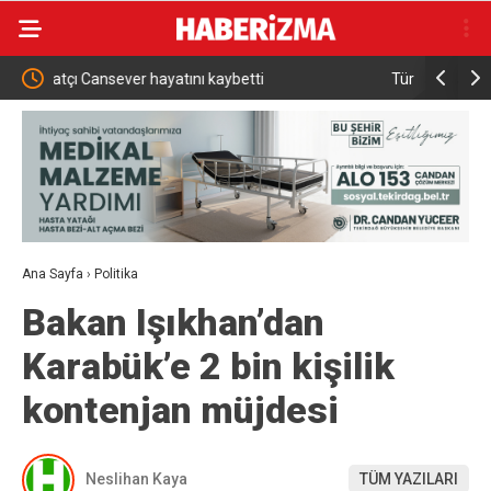
Türkiye, Suudi Arabistan ve Pakistan arasındaki
İki oto
tarihi savunma anlaşması dünya basınında
kazada
Ana Sayfa
›
Politika
Bakan Işıkhan’dan
Karabük’e 2 bin kişilik
kontenjan müjdesi
Neslihan Kaya
TÜM YAZILARI