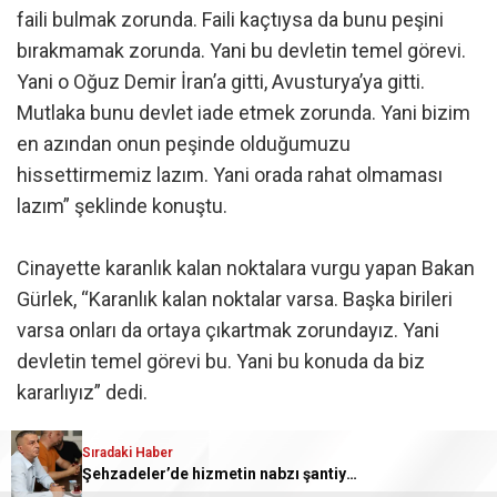
faili bulmak zorunda. Faili kaçtıysa da bunu peşini
bırakmamak zorunda. Yani bu devletin temel görevi.
Yani o Oğuz Demir İran’a gitti, Avusturya’ya gitti.
Mutlaka bunu devlet iade etmek zorunda. Yani bizim
en azından onun peşinde olduğumuzu
hissettirmemiz lazım. Yani orada rahat olmaması
lazım” şeklinde konuştu.
Cinayette karanlık kalan noktalara vurgu yapan Bakan
Gürlek, “Karanlık kalan noktalar varsa. Başka birileri
varsa onları da ortaya çıkartmak zorundayız. Yani
devletin temel görevi bu. Yani bu konuda da biz
kararlıyız” dedi.
Güldal Mumcu: “Arkasındaki güçleri bilmek istiyoruz”
Sıradaki Haber
Şehzadeler’de hizmetin nabzı şantiyede tutuldu