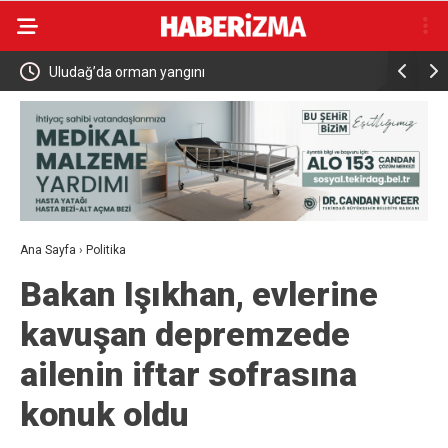
a
Uludağ’da orman yangını
MHP Kula 
Ana Sayfa
›
Politika
Bakan Işıkhan, evlerine
kavuşan depremzede
ailenin iftar sofrasına
konuk oldu