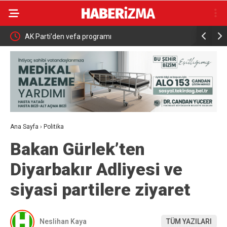
AK Parti’den vefa programı
Nilüfer Be
inceleme
Ana Sayfa
›
Politika
Bakan Gürlek’ten
Diyarbakır Adliyesi ve
siyasi partilere ziyaret
Neslihan Kaya
TÜM YAZILARI