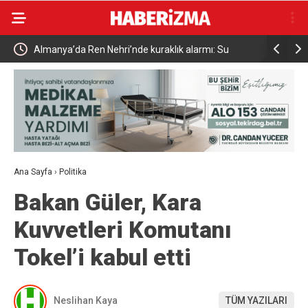
Almanya’da Ren Nehri’nde kuraklık alarmı: Su
Uludağ’da
seviyesinde tarihi düşüş yaşandı
Ana Sayfa
›
Politika
Bakan Güler, Kara
Kuvvetleri Komutanı
Tokel’i kabul etti
Neslihan Kaya
TÜM YAZILARI