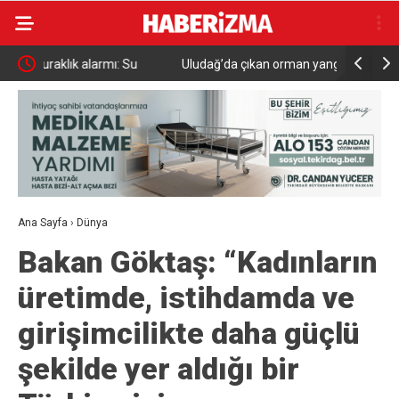
Uludağ’da çıkan orman yangını söndürüldü
MGK 6 Ağu
Güvenlik 
Ana Sayfa
›
Dünya
Bakan Göktaş: “Kadınların
üretimde, istihdamda ve
girişimcilikte daha güçlü
şekilde yer aldığı bir