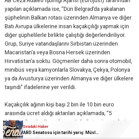
AB Ceza Adaleti İşbirliği Ajansı (Eurojust) tarafından
yapılan açıklamada ise, “Dün Belgrad’da yakalanan
şüphelinin Balkan rotası üzerinden Almanya ve diğer
Batı Avrupa ülkelerine insan kaçakçılığı yapmak için
diğer şüphelilerle birlikte çalıştığı değerlendiriliyor.
Grup, Suriye vatandaşlarını Sırbistan üzerinden
Macaristan’a veya Bosna Hersek üzerinden
Hırvatistan’a soktu. Göçmenler daha sonra otomobil,
minibüs veya kamyonlarla Slovakya, Çekya, Polonya
ya da Avusturya üzerinden Almanya ve diğer ülkelere
taşındı” ifadelerine yer verildi.
Kaçakçılık ağının kişi başı 2 bin ile 10 bin euro
arasında ücret aldığı aktarılan açıklamada, “5
Ağustos’ta gözaltına alınan şüphelinin göçmenleri
Sıradaki Haber
Sırbistan’daki Sombor kentine taşıdığı ve burada
ABD Senatosu için tarihi yarış: Müslüman aday Abdul El-Sayed Demokratların adayı oldu