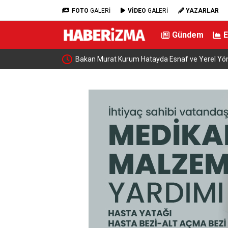
FOTO
GALERİ
VİDEO
GALERİ
YAZARLAR
Gündem
piyatı’na ilk kez
Bakan Murat Kurum Hatayda Esnaf ve Yerel Yön
uslararası arenaya
Geldi