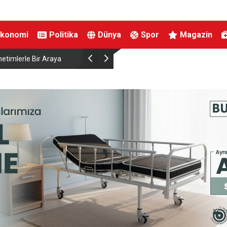
Ekonomi
Politika
Dünya
Spor
Magazin
etimlerle Bir Araya
Bakan Uraloğlu: “Güçlü yerel, güçlü Türkiye dem