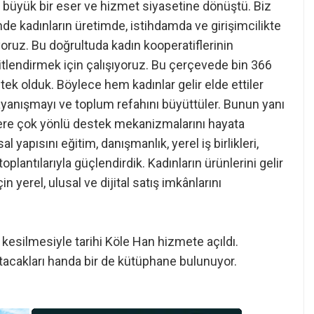
n büyük bir eser ve hizmet siyasetine dönüştü. Biz
nde kadınların üretimde, istihdamda ve girişimcilikte
yoruz. Bu doğrultuda kadın kooperatiflerinin
şitlendirmek için çalışıyoruz. Bu çerçevede bin 366
ek olduk. Böylece hem kadınlar gelir elde ettiler
yanışmayı ve toplum refahını büyüttüler. Bunun yanı
zere çok yönlü destek mekanizmalarını hayata
 yapısını eğitim, danışmanlık, yerel iş birlikleri,
lantılarıyla güçlendirdik. Kadınların ürünlerini gelir
 yerel, ulusal ve dijital satış imkânlarını
kesilmesiyle tarihi Köle Han hizmete açıldı.
atacakları handa bir de kütüphane bulunuyor.