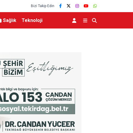
Bizi Takip Edin
Sağlık
Teknoloji
ektir”
Bakan Memişoğlu: “Şehir hastaneleri dünyanın e
hizmet binalarıdır”