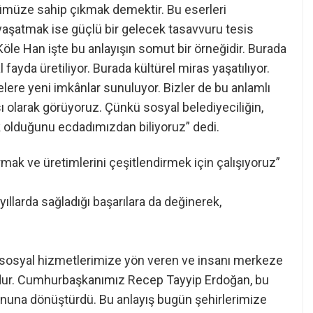
ümüze sahip çıkmak demektir. Bu eserleri
aşatmak ise güçlü bir gelecek tasavvuru tesis
 Köle Han işte bu anlayışın somut bir örneğidir. Burada
ayda üretiliyor. Burada kültürel miras yaşatılıyor.
lelere yeni imkânlar sunuluyor. Bizler de bu anlamlı
ı olarak görüyoruz. Çünkü sosyal belediyeciliğin,
k olduğunu ecdadımızdan biliyoruz” dedi.
ırmak ve üretimlerini çeşitlendirmek için çalışıyoruz”
ıllarda sağladığı başarılara da değinerek,
en, sosyal hizmetlerimize yön veren ve insanı merkeze
budur. Cumhurbaşkanımız Recep Tayyip Erdoğan, bu
yonuna dönüştürdü. Bu anlayış bugün şehirlerimize