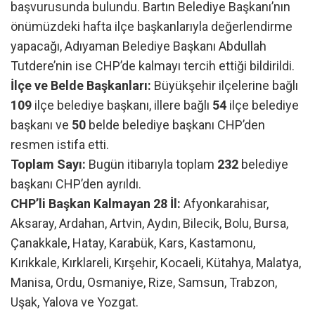
başvurusunda bulundu. Bartın Belediye Başkanı’nın
önümüzdeki hafta ilçe başkanlarıyla değerlendirme
yapacağı, Adıyaman Belediye Başkanı Abdullah
Tutdere’nin ise CHP’de kalmayı tercih ettiği bildirildi.
İlçe ve Belde Başkanları:
Büyükşehir ilçelerine bağlı
109
ilçe belediye başkanı, illere bağlı
54
ilçe belediye
başkanı ve
50
belde belediye başkanı CHP’den
resmen istifa etti.
Toplam Sayı:
Bugün itibarıyla toplam
232
belediye
başkanı CHP’den ayrıldı.
CHP’li Başkan Kalmayan 28 İl:
Afyonkarahisar,
Aksaray, Ardahan, Artvin, Aydın, Bilecik, Bolu, Bursa,
Çanakkale, Hatay, Karabük, Kars, Kastamonu,
Kırıkkale, Kırklareli, Kırşehir, Kocaeli, Kütahya, Malatya,
Manisa, Ordu, Osmaniye, Rize, Samsun, Trabzon,
Uşak, Yalova ve Yozgat.