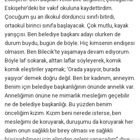
Eskişehir’deki bir vakıf okuluna kaydettirdim.
Çocuğum şu an ilkokul dördüncü sınıfı bitirdi,
ortaokul birinci sınıfa başlayacak. Çok mutlu, kayak
yarışçısı. Ben belediye başkanı adayı olurken de
durum buydu, bugün de böyle. Hiç kimsenin endişesi
olmasın. Ben Bilecik’te yaşamaya devam ediyorum.
Böyle laf sokarak, alttan laflar söyleyerek, komik
komik eleştiriler yapmak; ‘Orada yaşıyor, burada
yaşıyor’ demek doğru değil. Ben bir kadınım, anneyim.
Benim için belediye başkanlığının önünde annelik var.
Anneliğimin önüne ne mimarlık mesleğim geçebilir
ne de belediye başkanlığı. Bu yüzden benim
önceliğim kızım. Kızım beni nerede isterse, ben
mesleğimi de koruyarak, duruşumu da koruyarak her
daim onun sağlıklı bir birey olması ve sağlıklı
büyüyebilmesi için elimden geleni yapacağım” diye