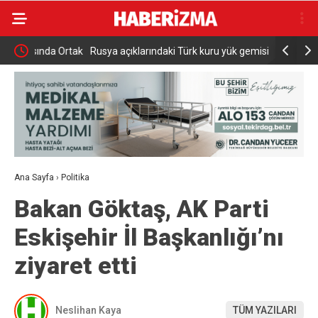
a Ortak
Rusya açıklarındaki Türk kuru yük gemisine İHA
Çiftçilere
saldırısı
Ödemesi
Ana Sayfa
›
Politika
Bakan Göktaş, AK Parti
Eskişehir İl Başkanlığı’nı
ziyaret etti
Neslihan Kaya
TÜM YAZILARI