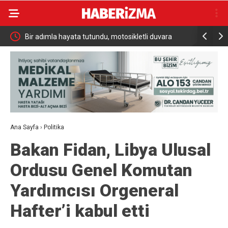
a
Benzinde Gece Yarısı Dev İndirim Beklentisi 4,35
Bursalı da
TL’lik Düşüş Pompaya Yansıyacak mı?
mesajı
Ana Sayfa
›
Politika
Bakan Fidan, Libya Ulusal
Ordusu Genel Komutan
Yardımcısı Orgeneral
Hafter’i kabul etti