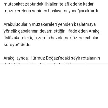
mutabakat zaptındaki ihlalleri telafi edene kadar
müzakerelerin yeniden başlayamayacağını aktardı.
Arabulucuların müzakereleri yeniden başlatmaya
yönelik çabalarının devam ettiğini ifade eden Arakçi,
“Müzakereler için zemin hazırlamak üzere çabalar
sürüyor” dedi.
Arakçi ayrıca, Hürmüz Boğazı’ndaki seyir rotalarının
değiştirilmesinin teknik ve hukuki bir mesele
olduğunu ve bunun boğazın açılması anlamına
gelmediğini belirtti.