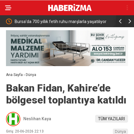
güven
Bursa’da 700 yıllık fetih ruhu marşlarla yaşatılıyor
Zelenskiy’
Ukrayna ba
Ana Sayfa
›
Dünya
Bakan Fidan, Kahire’de
bölgesel toplantıya katıldı
Neslihan Kaya
TÜM YAZILARI
Giriş: 20-06-2026 22:13
Dünya