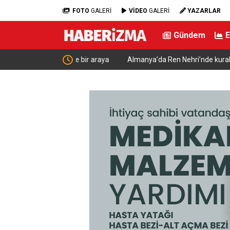
FOTO
GALERİ
VİDEO
GALERİ
YAZARLAR
Gündem
nski ile bir araya
Almanya’da Ren Nehri’nde kuraklık alarmı: Su se
yaşandı