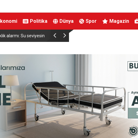
Ekonomi
Politika
Dünya
Spor
Magazin
viyesinde tarihi düşüş
Uludağ’da çıkan orman yangını söndürüldü