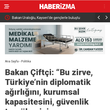
i
Bakan Uraloğlu, Kayseri’de gençlerle buluştu
İnegöl’de
müdahale b
Ana Sayfa
›
Politika
Bakan Çiftçi: “Bu zirve,
Türkiye’nin diplomatik
ağırlığını, kurumsal
kapasitesini, güvenlik