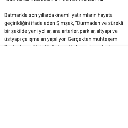
Batman’da son yıllarda önemli yatırımların hayata
geçirildiğini ifade eden Şimşek, “Durmadan ve sürekli
bir şekilde yeni yollar, ana arterler, parklar, altyapı ve
üstyapı çalışmaları yapılıyor. Gerçekten muhteşem.
Bunlar tesadüf değil. Batman’da hem hizmetlerin
artırılması hem de kaynakların verimli kullanılması
büyük bir başarıdır” diye konuştu.
Kamu kurumlarının vatandaşlara hizmet için yoğun
bir çalışma yürüttüğünü dile getiren Şimşek, “Bizlerin,
hepimizin maksadı milletimize ve halkımıza hizmet
etmektir. Çünkü siz değerli hemşehrilerimize hizmet,
aynı zamanda Hakk’a hizmettir. Biz bu şiarla hareket
ettik” ifadelerini kullandı.