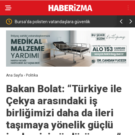
ndaşlara güvenlik
Ticaret Bakanlığı 80 Ülke İçin 107 Sektör
Raporu Yayınladı
Ana Sayfa
›
Politika
Bakan Bolat: “Türkiye ile
Çekya arasındaki iş
birliğimizi daha da ileri
taşımaya yönelik güçlü