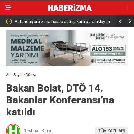
p kara para aklayan
Kardeş kavgası babayı yola, polisi sokağa döktü
Ana Sayfa
›
Dünya
Bakan Bolat, DTÖ 14.
Bakanlar Konferansı’na
katıldı
Neslihan Kaya
TÜM YAZILARI