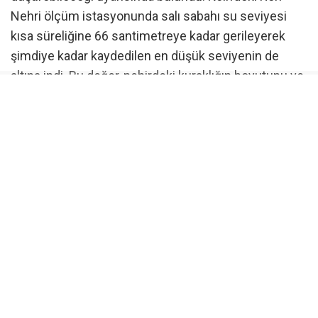
Nehri ölçüm istasyonunda salı sabahı su seviyesi
kısa süreliğine 66 santimetreye kadar gerileyerek
şimdiye kadar kaydedilen en düşük seviyenin de
altına indi. Bu değer, nehirdeki kuraklığın boyutunu ve
su seviyesindeki hızlı değişime işaret ederken,
uzmanlar yağışların yetersiz kalması halinde
önümüzdeki günlerde yeni rekor düşük seviyelerin
görülebileceği uyarısında bulunuyor.
Gemi seferleri olumsuz etkileniyor
Düşük su seviyesi özellikle nehirde seyreden yük
gemilerini olumsuz etkiliyor. Nehirde sefer yapan yük
gemileri, karaya oturma riskini azaltabilmek için
normal taşıma kapasitelerinin yalnızca yüzde 25 ila
40’ı kadar yük alabiliyor. Bu nedenle aynı miktardaki