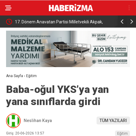
ak,
Tutuklu Başkan Günel’den cezaevinden mektuplu
Kanser g
açıklama
ve tedav
Ana Sayfa
›
Eğitim
Baba-oğul YKS’ya yan
yana sınıflarda girdi
Neslihan Kaya
TÜM YAZILARI
Giriş: 20-06-2026 13:57
Eğitim