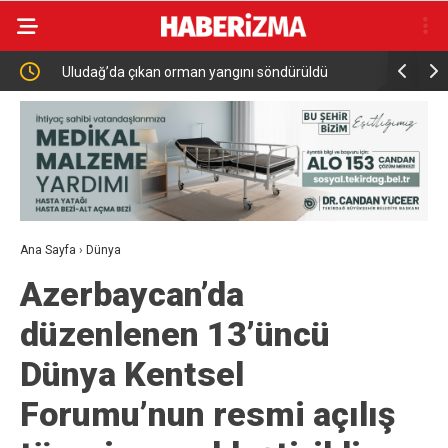
Uludağ’da çıkan orman yangını söndürüldü
MGK 6 Ağu
Güvenlik 
Ana Sayfa
›
Dünya
Azerbaycan’da
düzenlenen 13’üncü
Dünya Kentsel
Forumu’nun resmi açılış