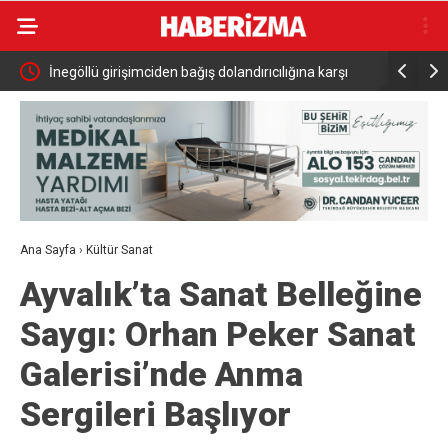
le
İnegöllü girişimciden bağış dolandırıcılığına karşı
Başkan Ara
dijital çözüm: “Askıda”
Ana Sayfa
›
Kültür Sanat
Ayvalık’ta Sanat Belleğine
Saygı: Orhan Peker Sanat
Galerisi’nde Anma
Sergileri Başlıyor