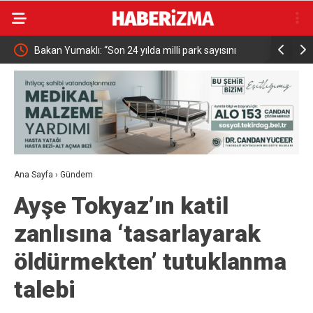
Bakan Yumaklı: “Son 24 yılda milli park sayısını
MHP Kütahya’da 
696’ya çıkardık”
başlıyor
Ana Sayfa
›
Gündem
Ayşe Tokyaz’ın katil
zanlısına ‘tasarlayarak
öldürmekten’ tutuklanma
talebi