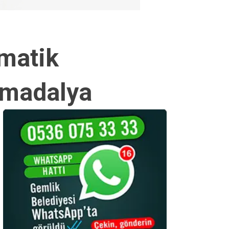
ematik
6 madalya