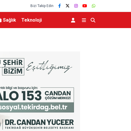
Bizi Takip Edin
Sağlık
Teknoloji
Abdülhamid Han Sondaj Gemisi 4 Yıldır Mavi Vat