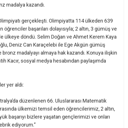
ronz madalya kazandı.
Olimpiyatı gerçekleşti. Olimpiyatta 114 ülkeden 639
n öğrenciler başarıları dolayısıyla; 2 altın, 3 gümüş ve
ile ülkeye döndü. Selim Doğan ve Ahmet Kerem Kaya
oğlu, Deniz Can Karaçelebi ile Ege Akgün gümüş
 bronz madalyayı almaya hak kazandı. Konuya ilişkin
atih Kacır, sosyal medya hesabından paylaşımda
er yer aldı:
tralya’da düzenlenen 66. Uluslararası Matematik
asında ülkemizi temsil eden öğrencilerimiz, 2 altın,
k başarıyı bizlere yaşatan gençlerimizi ve onları
tebrik ediyorum.”