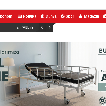
Ekonomi
Politika
Dünya
Spor
Magazin
racılar üzerinden
Kestel’de yollar yenilenip genişletiliyor