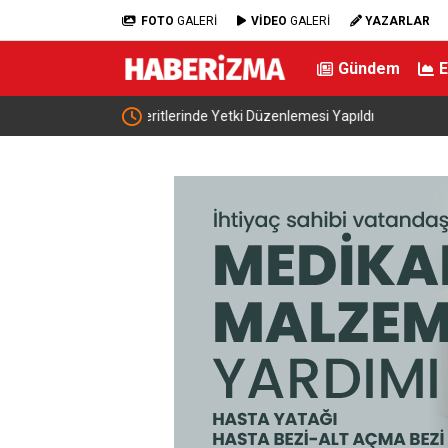
FOTO
GALERİ
VİDEO
GALERİ
YAZARLAR
Gündem
dı
İran: “ABD ile müzakere yürütmüyoruz sadece a
mesaj alışverişinde bulunuyoruz”