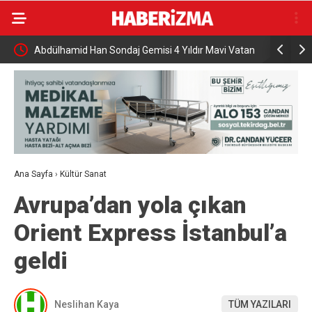
Abdülhamid Han Sondaj Gemisi 4 Yıldır Mavi Vatan
AK Parti İ
İçin Çalışıyor
programı
Ana Sayfa
›
Kültür Sanat
Avrupa’dan yola çıkan
Orient Express İstanbul’a
geldi
Neslihan Kaya
TÜM YAZILARI